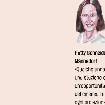
Patty Schneid
Männedorf
«Qualche anno 
una stazione 
un’opportunità
del cinema. In
ogni proiezion