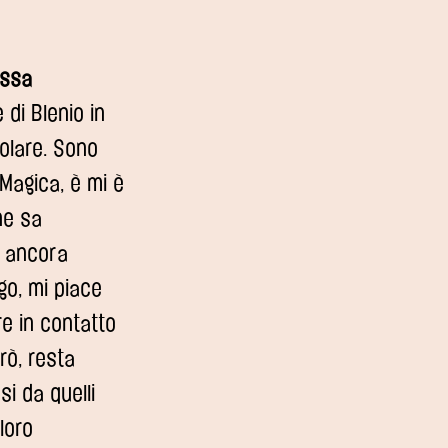
ossa
 di Blenio in
olare. Sono
Magica, è mi è
he sa
o ancora
go, mi piace
e in contatto
rò, resta
rsi da quelli
loro