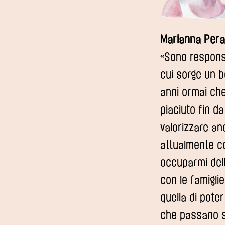
Marianna Pera
«Sono responsa
cui sorge un b
anni ormai che
piaciuto fin d
valorizzare an
attualmente co
occuparmi dell
con le famigli
quella di poter 
che passano su