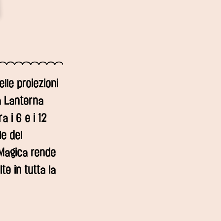
lle proiezioni
a Lanterna
a i 6 e i 12
le del
 Magica rende
e in tutta la