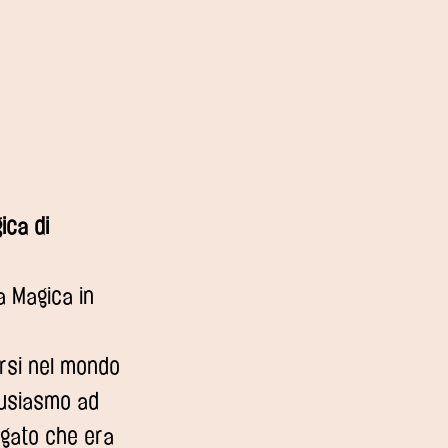
ica di
a Magica in
ersi nel mondo
ntusiasmo ad
egato che era