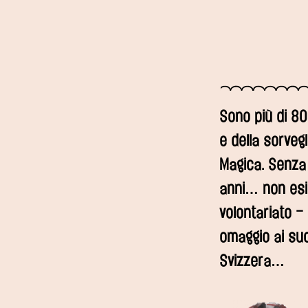
Sono più di 80
e della sorveg
Magica. Senza i
anni… non esis
volontariato 
omaggio ai suo
Svizzera…