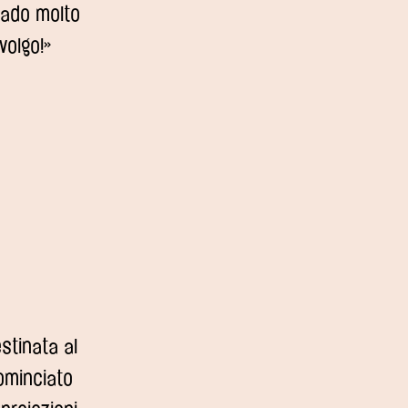
 vado molto
volgo!»
stinata al
ominciato