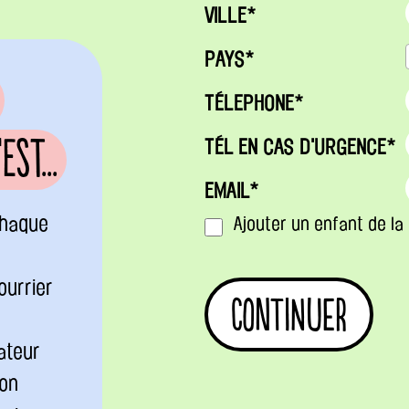
VILLE*
PAYS*
TÉLEPHONE*
st...
TÉL EN CAS D'URGENCE*
EMAIL*
chaque
Ajouter un enfant de la
ourrier
ateur
ion