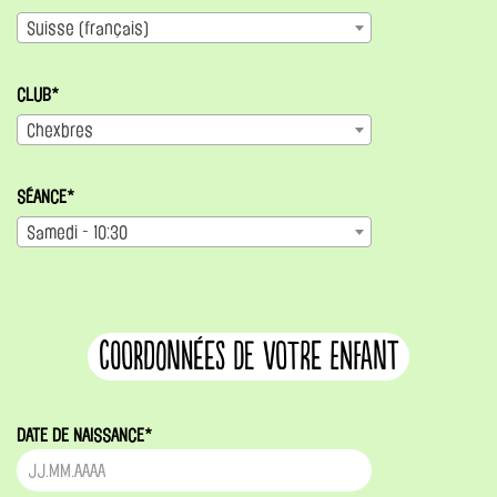
Suisse (français)
CLUB*
Chexbres
SÉANCE*
Samedi - 10:30
coordonnées de votre enfant
DATE DE NAISSANCE*