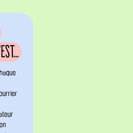
st...
chaque
ourrier
ateur
ion