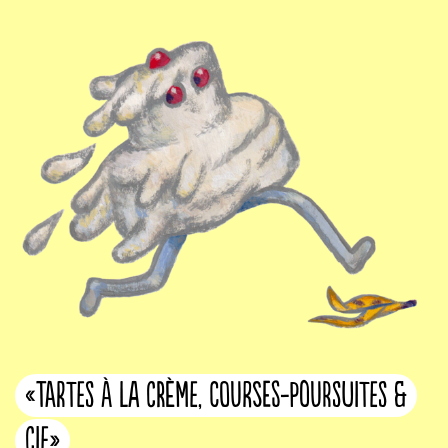
«Tartes à la crème, courses-poursuites &
cie»