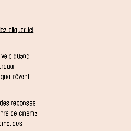
lez cliquer ici
.
 vélo quand
urquoi
quoi rêvent
s des réponses
genre de cinéma
ême, des