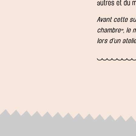
autres et du 
Avant cette su
chambre», le m
lors d’un atel