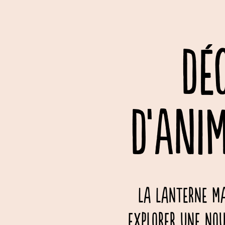
DÉ
D’ANI
La Lanterne Ma
explorer une nou