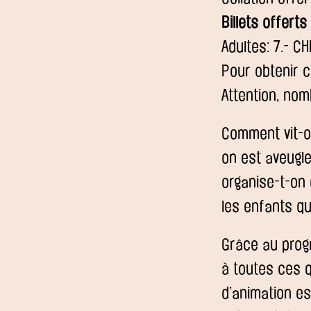
Billets offert
Adultes: 7.- CH
Pour obtenir c
Attention, nom
Comment vit-o
on est aveugl
organise-t-on
les enfants q
Grâce au pro
à toutes ces q
d’animation e