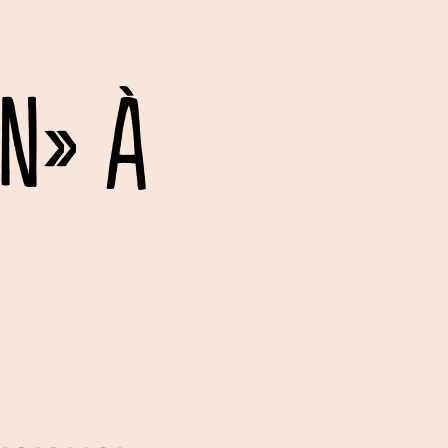
EN» À