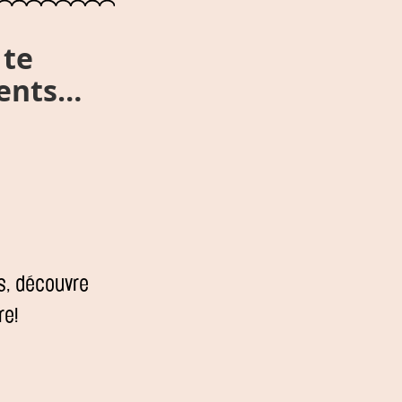
 te
rents…
s, découvre
re!