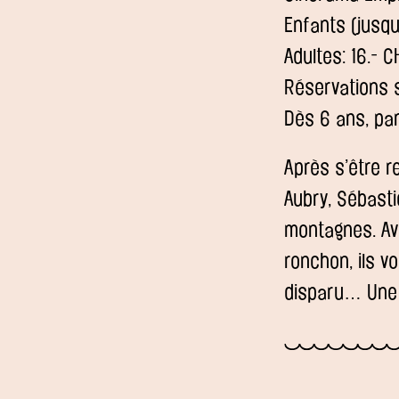
Enfants (jusqu
Adultes: 16.- C
Réservations
Dès 6 ans, par
Après s’être r
Aubry, Sébasti
montagnes. Ave
ronchon, ils v
disparu… Une f