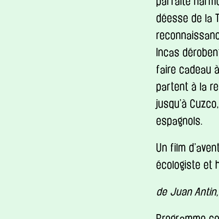
parfaite harmo
déesse de la T
reconnaissance
Incas dérobent
faire cadeau à
partent à la r
jusqu’à Cuzco,
espagnols.
Un film d’ave
écologiste et 
de Juan Antin,
Programme co