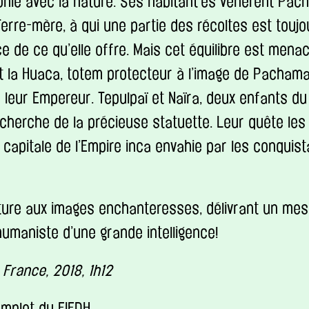
nie avec la nature. Ses habitant·es vénèrent
Pac
erre-mère, à qui une partie des récoltes est touj
 de ce qu’elle offre. Mais cet équilibre est mena
 la Huaca, totem protecteur à l’image de
Pacham
 leur Empereur. Tepulpaï et Naïra, deux enfants du v
echerche de la précieuse statuette. Leur quête le
 capitale de l’Empire inca envahie par les conquis
nture aux images enchanteresses, délivrant un me
humaniste d’une grande intelligence!
 France, 2018, 1h12
mplet du FIFDH