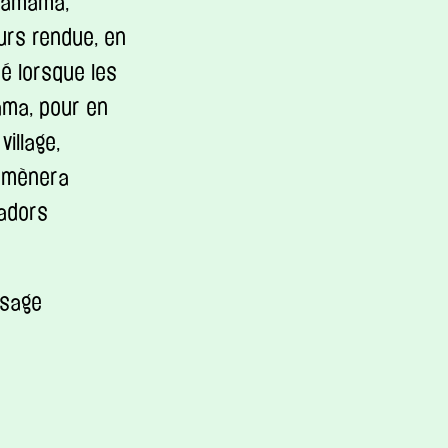
hamama
,
ours rendue, en
cé lorsque les
ama
, pour en
illage,
s mènera
tadors
ssage