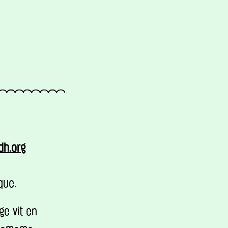
fdh.org
que.
ge vit en