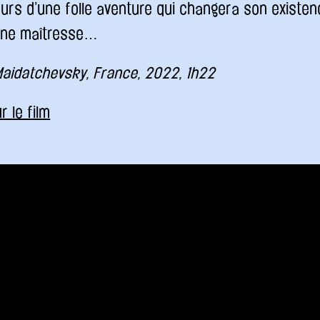
urs d’une folle aventure qui changera son existe
eune maîtresse…
Maidatchevsky, France, 2022, 1h22
r le film