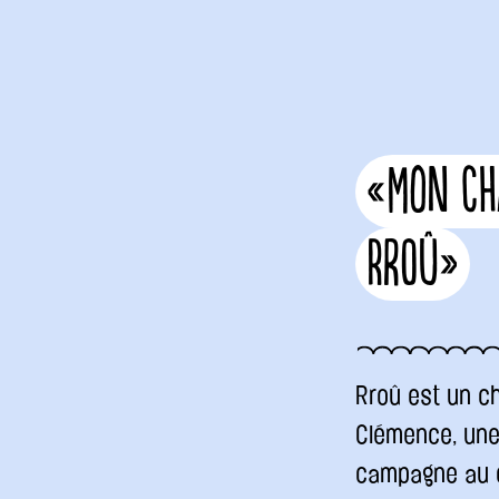
«Mon ch
Rroû»
Rroû est un ch
Clémence, une 
campagne au cœ