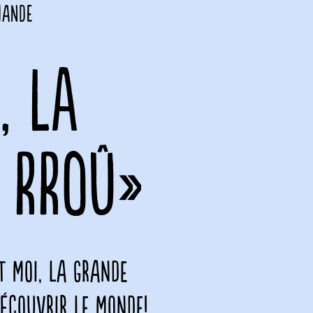
mande
, LA
 RROÛ»
t moi, la grande
découvrir le monde!