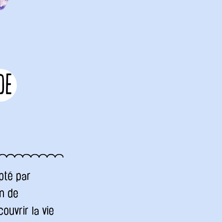
de
opté par
on de
ouvrir la vie