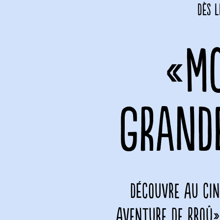
Dès 
«MO
GRAND
Découvre au cin
aventure de Rroû»,