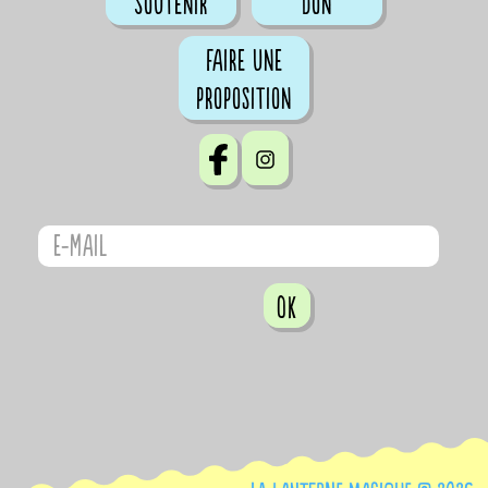
Soutenir
don
Faire une
proposition
OK