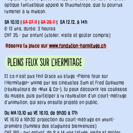
optique fantastique appelé le thaumatrope, que tu pourras
ramener à la maison.
SA 10.10 |
SA 07.11
|
SA 28.11
| SA 12.12, à 14h
6-12 ans, durée: 3 heures
CHF 25.- par enfant (atelier, visite et goûter compris)
Réserve ta place sur
www.fondation-hermitage.ch
Pleins feux sur l’Hermitage
Et ce n’est pas fini! Grâce au stage «Pleins feux sur
l’Hermitage!» animé par les cinéastes Sam et Fred Guillaume
(réalisateurs de «Max & Co»), tu peux découvrir les coulisses
du musée, puis participer à la réalisation d’un court-métrage
d’animation, qui sera ensuite projeté en public.
Du MA 13.10 au VE 16.10, de 9h30 à 17h
VE 16.10 à 16h30: projection du court-métrage en avant-
première (familles des stagiaires bienvenues)
CHF 160.- par enfant, de 8 à 14 ans (stage, visite et goûter