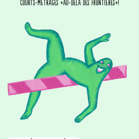
courts-métrages «Au-delà des frontières»!