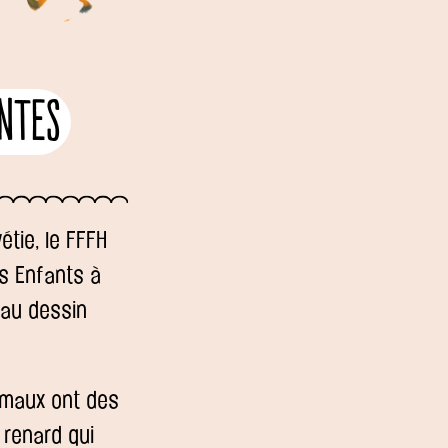
ntes
étie, le FFFH
es Enfants à
eau dessin
nimaux ont des
renard qui