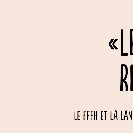
«L
R
Le FFFH et La La