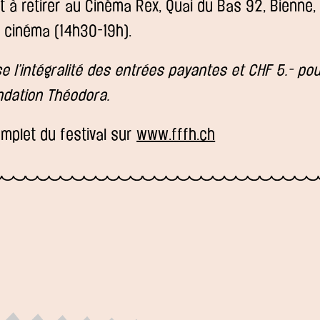
nt à retirer au Cinéma Rex, Quai du Bas 92, Bienne
u cinéma (14h30-19h).
e l’intégralité des entrées payantes et CHF 5.- pou
ondation Théodora.
plet du festival sur
www.fffh.ch