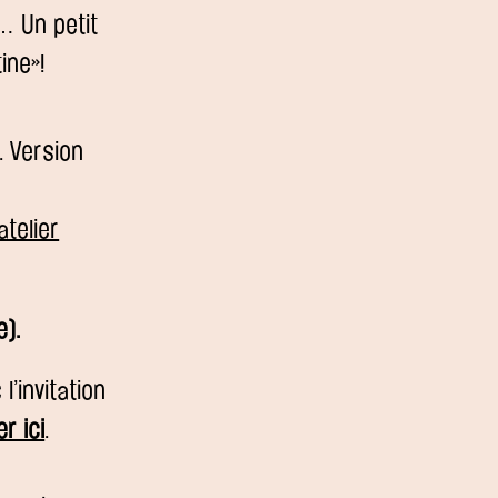
… Un petit
ine»!
. Version
’atelier
e).
’invitation
r ici
.