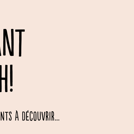
ANT
H!
ants à découvrir…