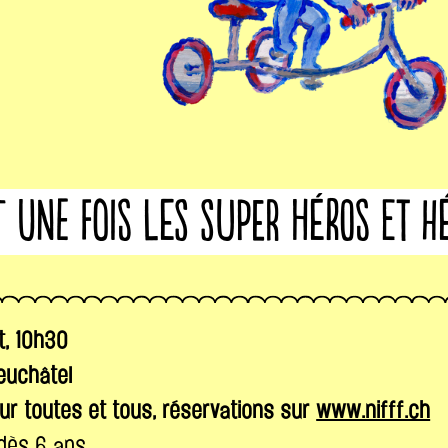
t une fois les super héros et h
t, 10h30
euchâtel
our toutes et tous, réservations sur
www.nifff.ch
 dès 6 ans