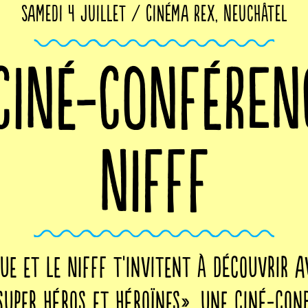
Samedi 4 juillet / Cinéma Rex, Neuchâtel
CINÉ-CONFÉREN
NIFFF
e et le NIFFF t'invitent à découvrir a
 super héros et héroïnes», une ciné-con