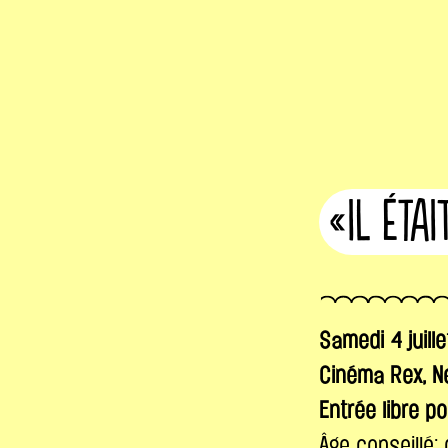
«Il étai
Samedi 4 juille
Cinéma Rex, N
Entrée libre p
Âge conseillé: