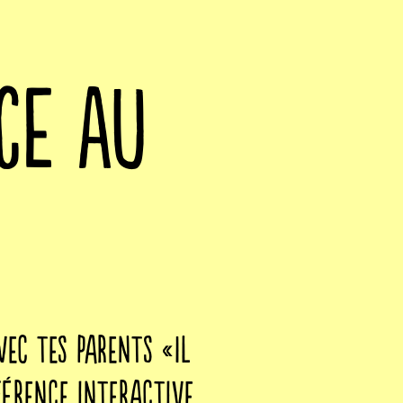
CE AU
vec tes parents «Il
férence interactive