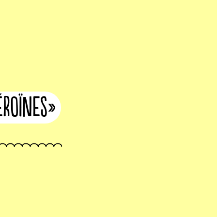
éroïnes»