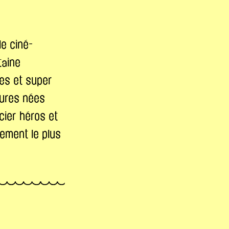
le ciné-
taine
ïnes et super
gures nées
cier héros et
ement le plus