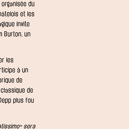
e organisée du
âtelois et les
gique invite
m Burton, un
er les
rticipe à un
brique de
 classique de
 Depp plus fou
tissimo» sera