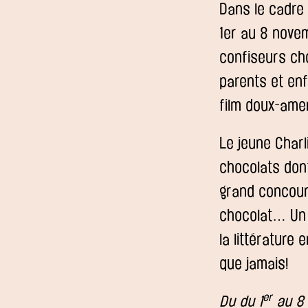
Dans le cadre 
1er au 8 novem
confiseurs cho
parents et enf
film doux-amer
Le jeune Charli
chocolats dont
grand concours
chocolat… Un 
la littérature
que jamais!
er
Du du 1
au 8 