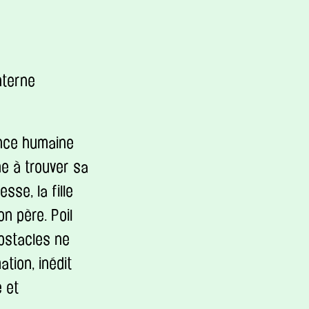
nterne
rence humaine
ne à trouver sa
sse, la fille
on père. Poil
bstacles ne
tion, inédit
 et