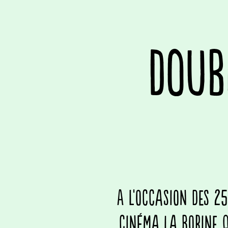
DOUB
A l'occasion des 2
cinéma La Bobine q