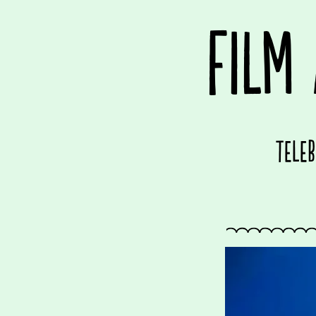
FILM
Tele