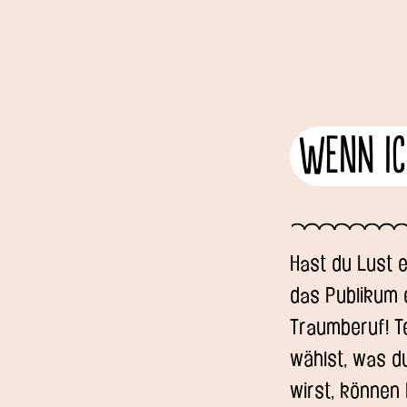
Wenn ich
Hast du Lust 
das Publikum 
Traumberuf! Te
wählst, was d
wirst, können 