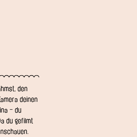
ahmst, den
 Kamera deinen
ina – du
a du gefilmt
 anschauen.