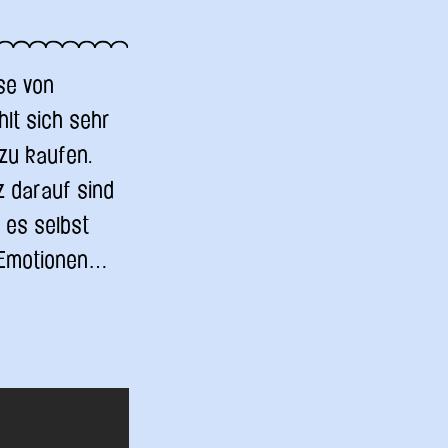
se von
hlt sich sehr
 zu kaufen.
z darauf sind
d es selbst
r Emotionen…