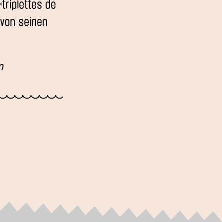
«triplettes de
n von seinen
n