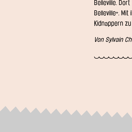
Belleville. Dor
Belleville». M
Kidnappern zu 
Von Sylvain C