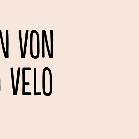
N VON
O VELO