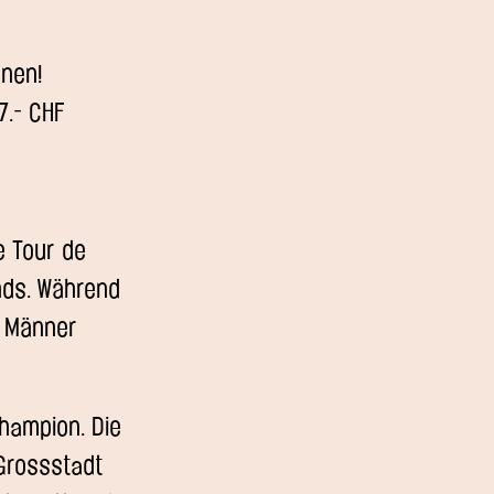
rnen!
17.- CHF
e Tour de
nds. Während
. Männer
hampion. Die
 Grossstadt