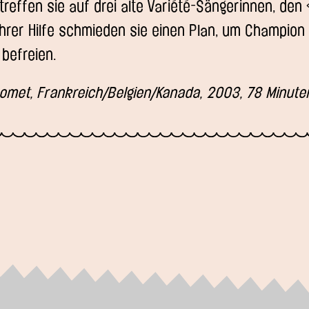
t treffen sie auf drei alte Variété-Sängerinnen, den 
it ihrer Hilfe schmieden sie einen Plan, um Champio
befreien.
homet, Frankreich/Belgien/Kanada, 2003, 78 Minute