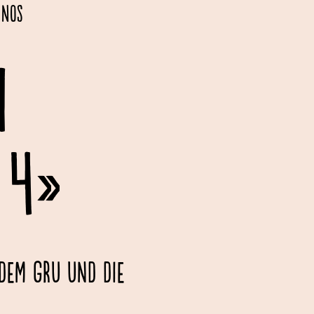
inos
H
 4»
 dem Gru und die