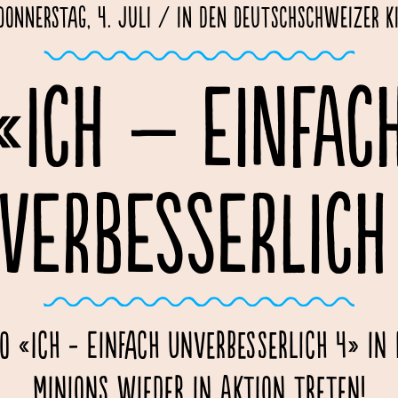
Donnerstag, 4. Juli / in den Deutschschweizer K
«ICH – EINFAC
VERBESSERLICH
o «Ich - Einfach unverbesserlich 4» in
Minions wieder in Aktion treten!