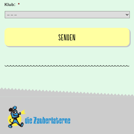
Klub:
*