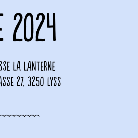
E 2024
isse La Lanterne
sse 27, 3250 Lyss