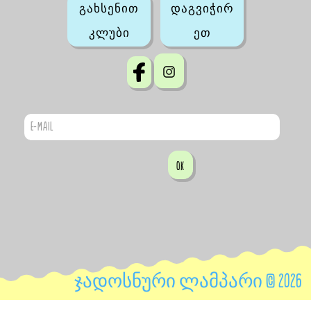
გახსენით
დაგვიჭირ
კლუბი
ეთ
OK