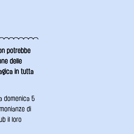
non potrebbe
one delle
gica in tutta
sta domenica 5
imonianze di
b il loro