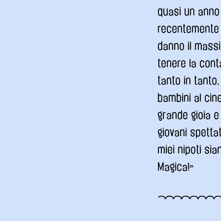
quasi un anno 
recentemente t
danno il massi
tenere la conta
tanto in tanto
bambini al cin
grande gioia e
giovani spetta
miei nipoti si
Magica!»