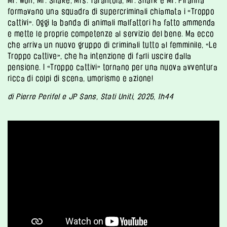
M
r.
Wolf
,
Mr. Snake
,
Mrs. Tarantola
,
Mr. Shark
e
Mr. Piranha
forma
va
no una squadra di supercriminali chiamata
i
«Troppo
cattivi».
O
ggi la banda di animali malfattori ha fatto ammenda
e mette le proprie competenze al servizio del bene. Ma ecco
che arriva un nuovo gruppo di criminali tutto al femminile, «Le
Troppo cattive», che ha intenzione di farli uscire dalla
pensione.
I
«Troppo cattivi» tornano per una nuova avventura
ricca di colpi di scena, umorismo e azione
!
d
i
Pierre Perifel e JP Sans,
Stati Uniti
, 2025, 1h44