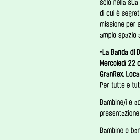
solo nella sua 
di cui è segre
missione per s
ampio spazio a
«
La Banda di D
Mercoledì 22 
GranRex, Loca
Per tutte e tut
Bambine/i e ad
presentazione 
Bambine e bam