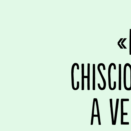
«
CHISCI
A VE