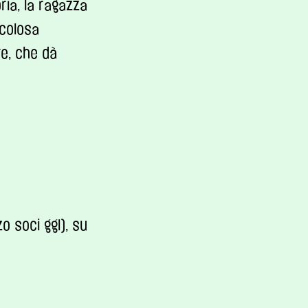
ria, la ragazza
icolosa
re, che dà
o soci ggl), su