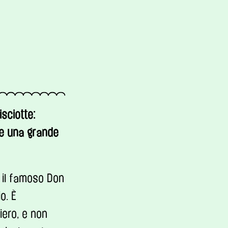
sciotte:
ere una grande
, il famoso Don
o. È
iero, e non