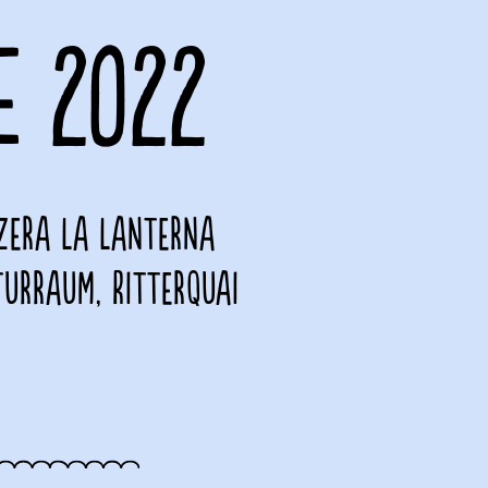
E 2022
zzera La Lanterna
turraum, Ritterquai