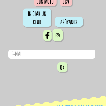
Contacto
CGV
Iniciar un
club
Apóyanos
OK