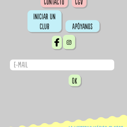
Contacto
CGV
Iniciar un
club
Apóyanos
OK