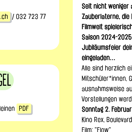
Seit nicht weniger 
.ch
/ 032 723 77
Zauberlaterne, die 
Filmwelt spielerisc
Saison 2024-2025 b
Jubiläumsfeier dein
eingeladen…
Alle sind herzlich 
gel
Mitschüler*innen, 
ausnahmsweise auc
Vorstellungen werd
Kleinen
PDF
Sonntag 2. Februar,
Kino Rex, Boulevard
Film: "Flow"