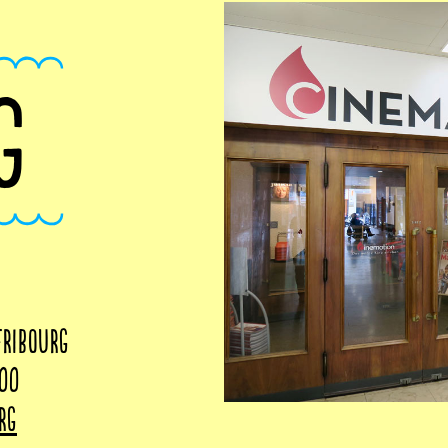
G
Fribourg
 00
rg