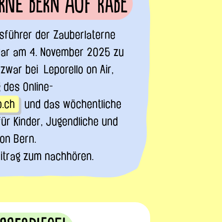
rne Bern auf RaBe
sführer der Zauberlaterne
 war am 4. November 2025 zu
zwar bei Leporello on Air,
des Online-
o.ch
und das wöchentliche
für Kinder, Jugendliche und
ion Bern.
itrag zum nachhören.