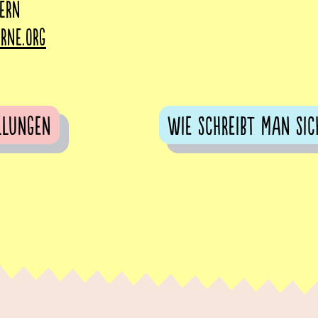
Bern
rne.org
llungen
Wie schreibt man sic