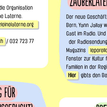
Zauberlate
die Organisation
ne Laterne.
Der neue Geschäft
leinelaterne.org
Bern, Yann Jallay
Gast im Radio. Und 
ch
/ 032 723 77
der Radiosendung 
Magazins
leporell
Fenster zur Kultur 
Familien in der Reg
Hier
gibts den Be
g für