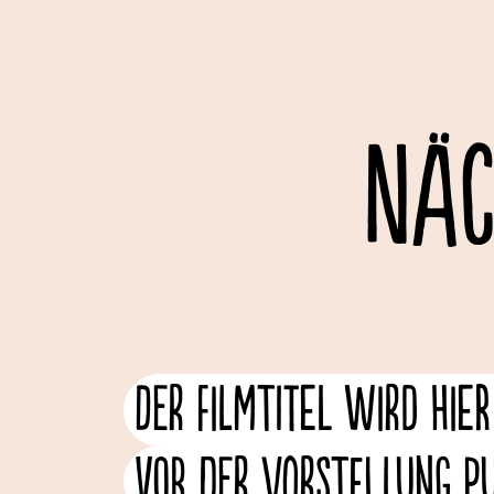
NÄC
Der Filmtitel wird hie
vor der Vorstellung pub