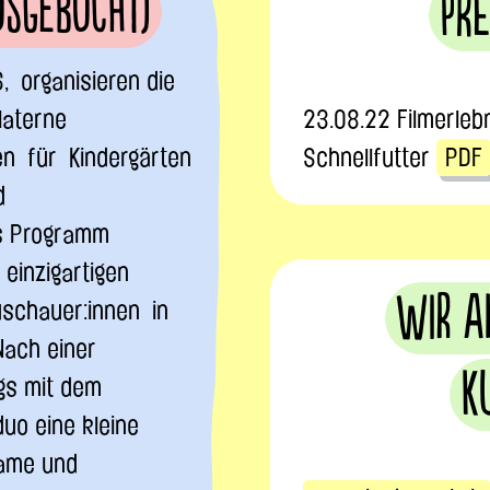
usgebucht)
Pre
 organisieren die
laterne
23.08.22 Filmerlebn
n für Kindergärten
Schnellfutter
PDF
d
as Programm
 einzigartigen
Wir a
uschauer:innen in
Nach einer
K
ogs mit dem
uo eine kleine
same und