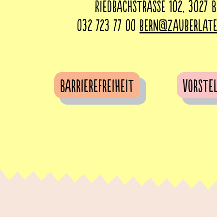
Riedbachstrasse 102, 3027 
032 723 77 00
bern@zauberlate
Barrierefreiheit
Vorste