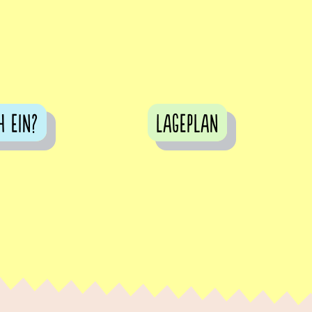
h ein?
Lageplan