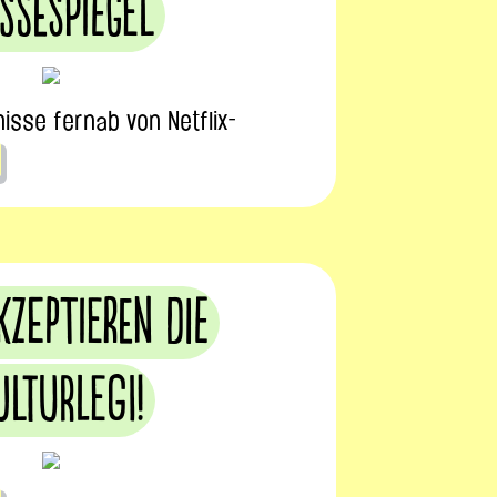
ssespiegel
isse fernab von Netflix-
kzeptieren die
ulturLegi!