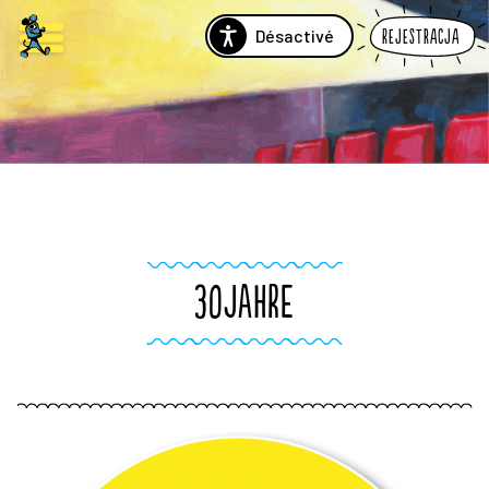
Désactivé
Rejestracja
30JAHRE