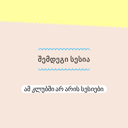
ᲨᲔᲛᲓᲔᲒᲘ ᲡᲔᲡᲘᲐ
ამ კლუბში არ არის სესიები.