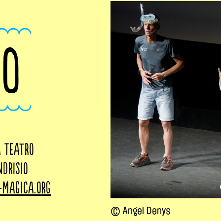
IO
a Teatro
ndrisio
-magica.org
© Angel Denys