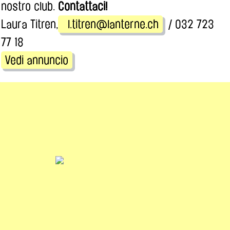
nostro club.
Contattaci!
Laura Titren,
l.titren@lanterne.ch
/ 032 723
77 18
Vedi annuncio