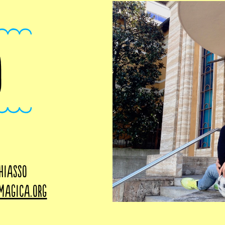
O
hiasso
magica.org