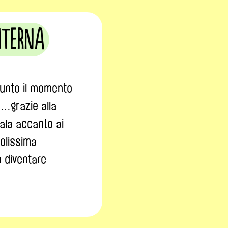
nterna
giunto il momento
a…grazie alla
ala accanto ai
volissima
o diventare