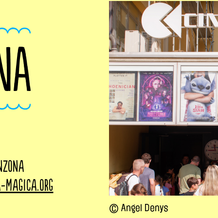
NA
inzona
-magica.org
© Angel Denys