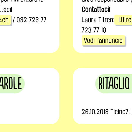
ttaci!
Contattaci!
e.ch
/ 032 723 77
Laura Titren:
l.tit
723 77 18
Vedi l'annuncio
parole
Ritaglio
26.10.2018 Ticino7: