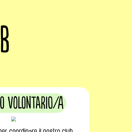
UB
o volontario/a
er coordinare il nostro club.