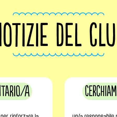
OTIZIE DEL CL
ntario/a
Cerchiam
per rinforzare la
un/a responsabile p