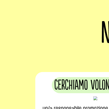
N
Cerchiamo volo
un/a responsabile promozione 