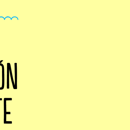
ÓN
TE