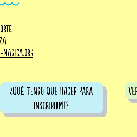
Norte
oza
-magica.org
¿Qué tengo que hacer para
ve
inscribirme?