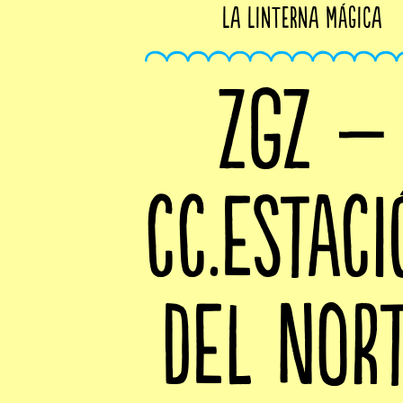
La Linterna Mágica
ZGZ –
CC.ESTACI
DEL NOR