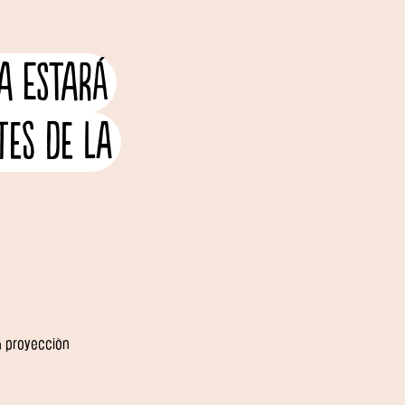
la estará
tes de la
a proyecciòn