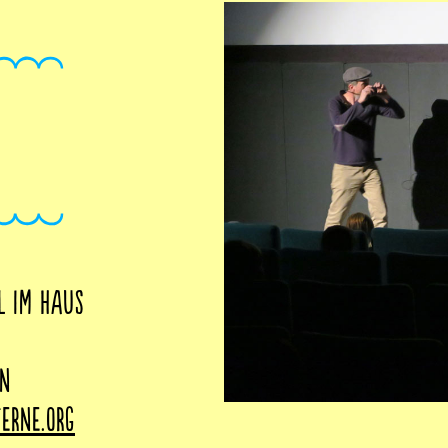
N
l im Haus
en
erne.org