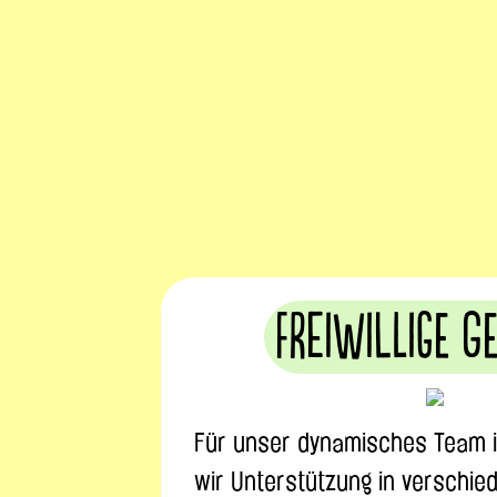
Freiwillige g
Für unser dynamisches Team 
wir Unterstützung in verschie