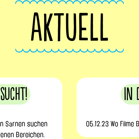
AKTUELL
esucht!
In 
in Sarnen suchen
05.12.23 Wo Filme
denen Bereichen.