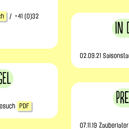
ch
/ +41 (0)32
In 
02.09.21 Saisonst
gel
Pre
obesuch
PDF
07.11.19 Zauberlate