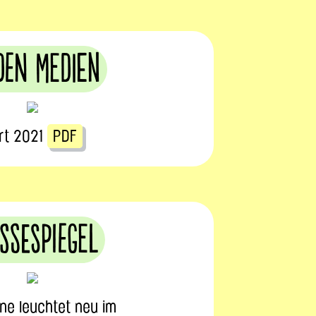
den Medien
art 2021
PDF
ssespiegel
rne leuchtet neu im