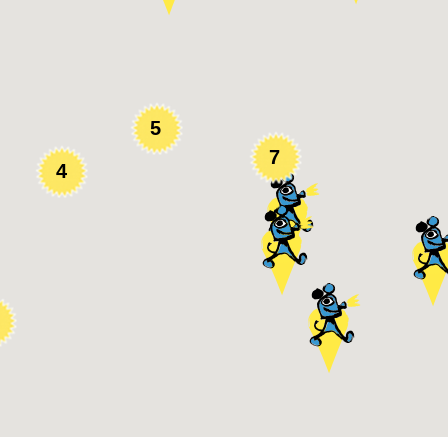
5
7
4